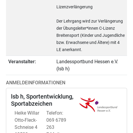
Lizenzverlängerung
Der Lehrgang wird zur Verlängerung
der Übungsleiter*innen C-Lizenz
Breitensport (Kinder und Jugendliche
bzw. Erwachsene und Ältere) mit 4
LE anerkannt.
Veranstalter:
Landessportbund Hessen e.V.
(lsb h)
ANMELDEINFORMATIONEN
lsb h, Sportentwicklung,
Sportabzeichen
Heike Willar
Telefon:
Otto-Fleck-
069 6789
Schneise 4
263