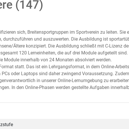
re (147)
fizieren sich, Breitensportgruppen im Sportverein zu leiten. Sie e
 durchzuführen und auszuwerten. Die Ausbildung ist sportartü
chsene/Ältere konzipiert. Die Ausbildung schließt mit C-Lizenz
gesamt 120 Lerneinheiten, die auf drei Module aufgeteilt sind. 
le Module innerhalb von 24 Monaten absolviert werden.
Format statt. Das ist ein Lehrgangsformat, in dem Online-Arbei
n PCs oder Laptops sind daher zwingend Voraussetzung. Zudem e
genverantwortlich in unserer Online-Lernumgebung zu erarbeiten
ingen. In den Online-Phasen werden gestellte Aufgaben innerha
nzstufe